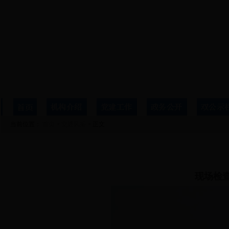
当前位置：
首页
>
交通风采
> 正文
详细信息
现场检