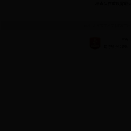
稽查队在重度雾霾
百度
|
北京市交通委
|
北京市运
主办：北京市
运行维护和管理：北