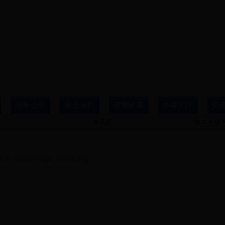
今天是：
办事指南
办理《行政许可项目》的注意事项