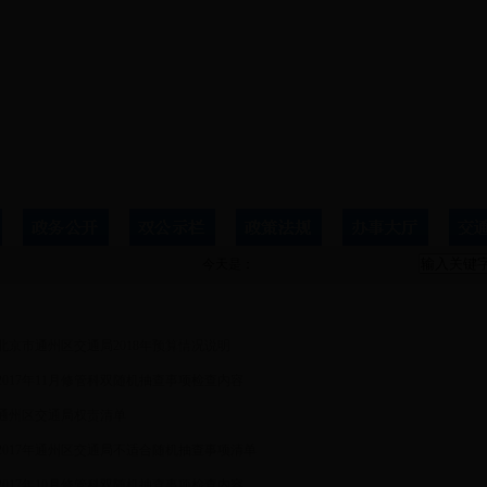
今天是：
政务公开
北京市通州区交通局2018年预算情况说明
2017年11月修管科双随机抽查事项检查内容
通州区交通局权责清单
2017年通州区交通局不适合随机抽查事项清单
2017年10月修管科双随机抽查事项检查内容