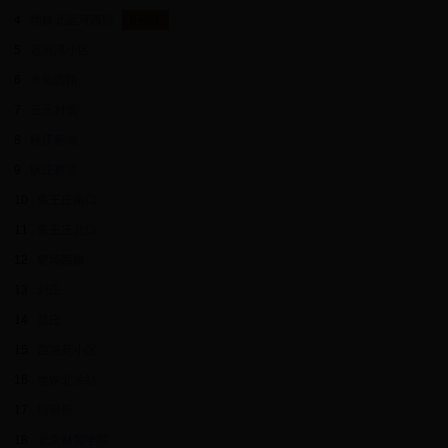
4
. 地铁北运河西站
6号线
5
. 运河湾小区
6
. 水仙西路
7
. 三元村南
8
. 耿庄桥南
9
. 耿庄桥北
10
. 焦王庄南口
11
. 焦王庄北口
12
. 靶场西路
13
. 刘庄
14
. 范庄
15
. 西潞苑小区
16
. 地铁北关站
17
. 结研所
18
. 北京财贸学院