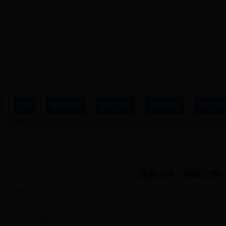
当前位置：
首页
>
交通运输
>
公交线路
> 正文
详细信息
通微60路（梨园北街
1
. 梨园北街
2
. 运乔嘉园
3
. 京东运乔建材城