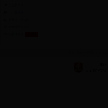
19
. 八里桥市场
20
. 二六三医院
21
. 通州西门路口北
22
. 通州北苑路口东
23
. 地铁北苑站
八通线
百度
|
北京市交通委
|
北京市运
主办：北京市
运行维护和管理：北