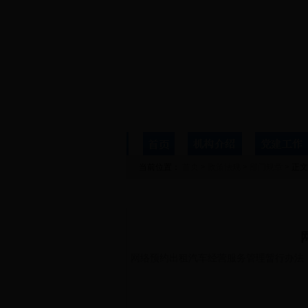
当前位置：
首页
>
政策法规
>
部门规章
> 正文
详细信息
网络预约出租汽车经营服务管理暂行办法