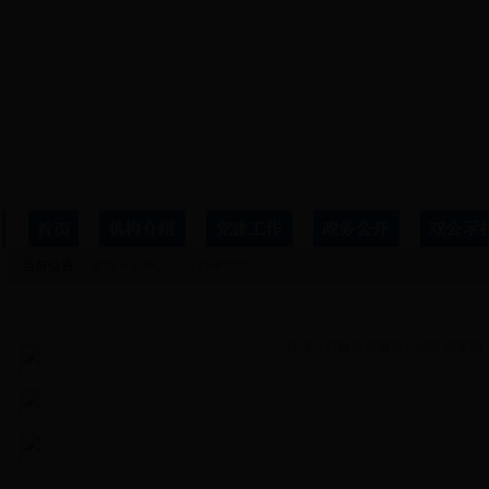
当前位置：
首页
>
办事大厅
>
办事指南
办事大厅
办事指南
·
办理《行政许可项目》的注意事项