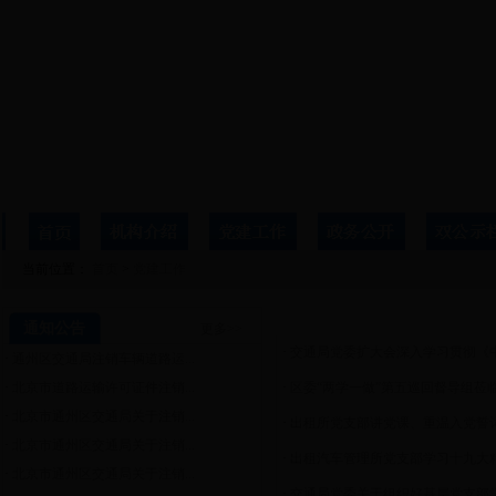
当前位置：
首页
>
党建工作
党建工作
通知公告
更多>>
·
交通局党委扩大会深入学习贯彻《中
·
通州区交通局注销车辆道路运...
·
北京市道路运输许可证件注销...
·
区委“两学一做”第五巡回督导组莅临
·
北京市通州区交通局关于注销...
·
出租所党支部讲党课、重温入党誓
·
北京市通州区交通局关于注销...
·
出租汽车管理所党支部学习十九大
·
北京市通州区交通局关于注销...
·
交通局党委关于组织好基层党支部学