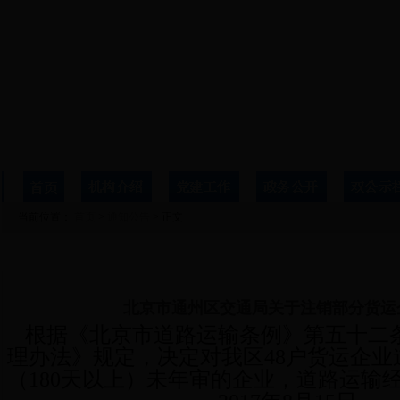
当前位置：
首页
>
通知公告
> 正文
详细信息
北京市通州区交通局关于注销部分货运
根据《北京市道路运输条例》第五十二
理办法》规定，决定
对我区48户货运企
（
180
天以上）未年审的企业，
道路运输