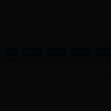
当前位置：
首页
>
办事大厅
>
办事指南
办事大厅
办事指南
·
办理《行政许可项目》的注意事项