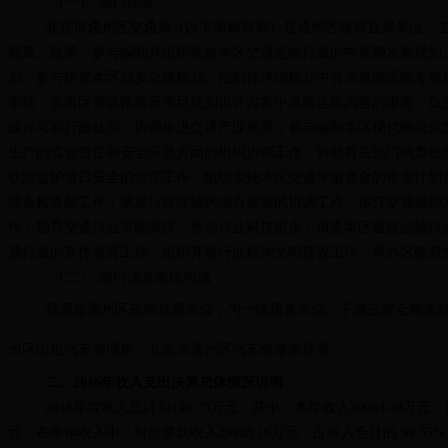
（一）
部门职责
北京市通州区交通局（以下简称我局）是通州区政府直属单位，
规章、政策，参与编制并组织实施本区交通运输行业的中长期发展规划
划；参与研究本区城乡总体规划、控制性详细规划中有关道路运输专项
审核；负责区管道路建设项目规划设计方案中道路运输内容的审查；负
政许可和行政处罚，协调推进交通产业发展；参与编制本区现代物流业
生产的监管责任和安全应急方面的组织协调工作；协助有关部门调查处
铁路监护道口安全的管理工作；组织实施本区交通专项资金的年度计划
综合检查站工作；承担行政区域内综合运输的协调工作，拟订交通组织
作；指导交通行业节能减排，推动行业科技进步；负责本区道路运输行
通行业的宣传教育工作，组织开展行业精神文明建设工作；承办区政府
（二）
部门决算单位构成
我局是通州区政府直属单位，为一级预算单位。下属三家全额拨
州区出租汽车管理所、北京市通州区汽车维修管理所。
二、2016年收入支出决算总体情况说明
2016年度收入总计32149.78万元，其中：本年收入30064.48
元。在本年收入中，财政拨款收入29928.16万元，占收入合计的 99.