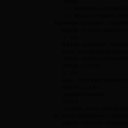
详细流程：
（一）纸本材料审查人员对受理人员
（二）两名或以上的现场勘查人员对
将纸本材料和《现场勘验单》一并转至审
办理时限：
9
个工作日（纸本审查为
3
三．审定
审查标准：
符合审查内容，申办材料
承办人：
北京市通州区交通局
全程办
详细流程：
对审查人员转至的材料进
办理时限：
3
个工作日
四．告知
承办人：
北京市通州区交通局
全程办
告知时限：
2
个工作日
【批准形式及有效时限】
出具文书：
予以许可的，向申办人制发加盖本单
的，向申办人制发加盖本单位“行政许可
制发证件：
予以许可的，制发有效期