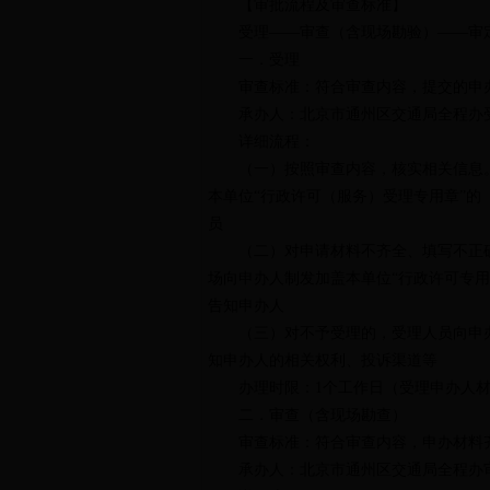
【审批流程及审查标准】
受理
——
审查（含现场勘验）
——
审
一．受理
审查标准：
符合
审查内容
，提交的申
承办人：
北京市通州区交通局
全程办
详细流程：
（一）按照审查内容，核实相关信息
本单位“行政许可（服务）受理专用章”
员
（二）对申请材料不齐全、填写不正
场向申办人制发加盖本单位“行政许可专
告知申办人
（三）对不予受理的，受理人员向申
知申办人的相关权利、投诉渠道等
办理时限：
1
个工作日（受理申办人
二．审查（含现场勘查）
审查标准：
符合审查内容，申办材料
承办人：
北京市通州区交通局
全程办