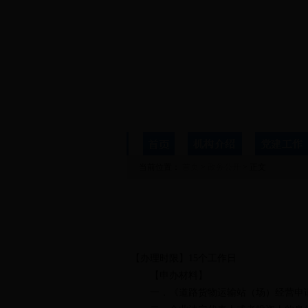
当前位置：
首页
>
政务公开
> 正文
详细信息
【办理时限】
15
个工作日
【申办材料】
一．《道路货物运输站（场）经营申