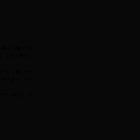
向申办人制发加盖
料一并转至审查人
正的，受理人员当
以书面形式一次性
予受理的理由，告