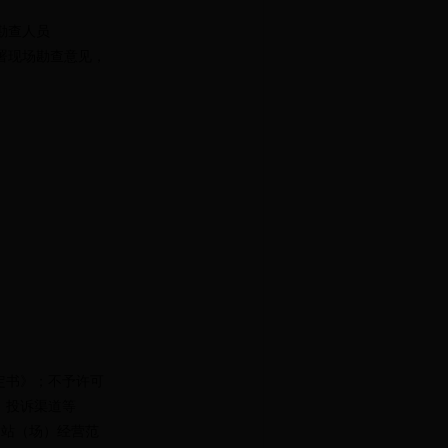
勘查人员
署现场勘查意见，
定书》；不予许可
、投诉渠道等
输站（场）经营范