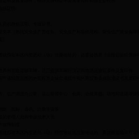
份证明及其复印件，经办人身份证明及其复印件和指定委托书
合法证明
人员的身份证明、专业证书。
度文本（包括安全生产责任制、安全生产和操作规程、安全生产资金保障
案）
围或拟在本区内变更站（场）注册地址的，还需提供原《道路运输经营许
者具有道路运输车辆，还需提供车辆行驶证和道路运输证原件及复印件
应申请经营范围的外商投资企业立项批件和外商投资企业批准证书及复印
房、生产调度办公室、信息管理中心、仓库、仓储库棚、场地和道路等设
消防、装卸、通讯、计量等设备
应的管理人员和专业技术人员
产管理制度
围或拟在本区内变更站（场）经营地址或注册地址的，
原道路运输许可证