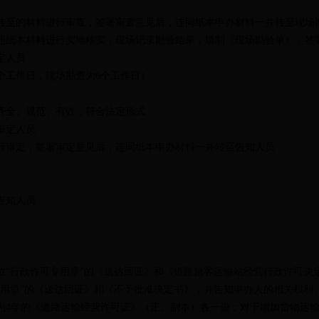
转至的材料进行审查，签署审查意见后，连同纸本申办材料一并转至现场
照纸本材料进行实地核实，现场记录勘验结果，填制《现场勘验单》，签
定人员
个工作日，现场勘查为
6
个工作日）
齐全、规范、有效，符合法定形式
审定人员
行审定，签署审定意见后，连同纸本申办材料一并转至告知人员
告知人员
位“行政许可专用章”的《送达回证》和《道路旅客运输站经营行政许可决
专用章”的《送达回证》和《不予批准决定书》，并告知申办人的相关权利
为
4
年的《道路运输经营许可证》（正、副本）各一份；对于增加货物运