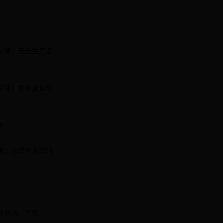
制度、安全生产监
可证》原件及复印
件
施，并经有关部门
件合法、有效