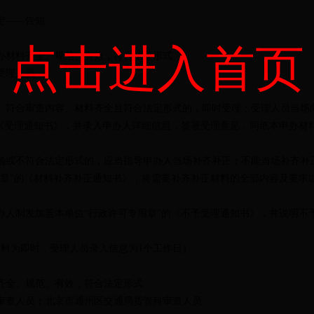
定
——
告知
点击进入首页
办材料齐全、规范、有效，符合法定形式
受理人员
。符合审查内容、材料齐全且符合法定形式的，即时受理；受理人员当场
的《受理通知书》，并录入申办人详细信息，签署受理意见，同纸本申办材
确或不符合法定形式的，应当指导申办人当场补齐补正；不能当场补齐补
用章”的《材料补齐补正通知书》，将需要补齐补正材料的全部内容及要求
办人制发加盖本单位“行政许可专用章”的《不予受理通知书》，并说明不
材料为即时，受理人员录入信息为
1
个工作日）
齐全、规范、有效，符合法定形式
审查人员；
北京市通州区交通局
货管科审查人员