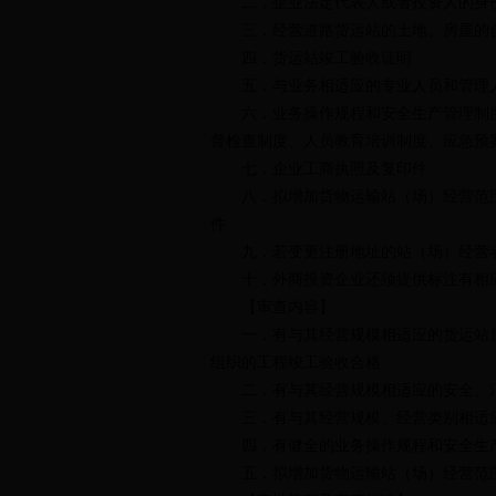
二．企业法定代表人或者投资人的身
三．经营道路货运站的土地、房屋的
四．货运站竣工验收证明
五．与业务相适应的专业人员和管理
六．业务操作规程和安全生产管理制
督检查制度、人员教育培训制度、应急预
七．企业工商执照及复印件
八．拟增加货物运输站（场）经营范
件
九．若变更注册地址的站（场）经营
十．外商投资企业还须提供
标注有相
【审查内容】
一．有与其经营规模相适应的货运站
组织的工程竣工验收合格
二．有与其经营规模相适应的安全、
三．有与其经营规模、经营类别相适
四．有健全的业务操作规程和安全生
五．拟增加货物运输站（场）经营范