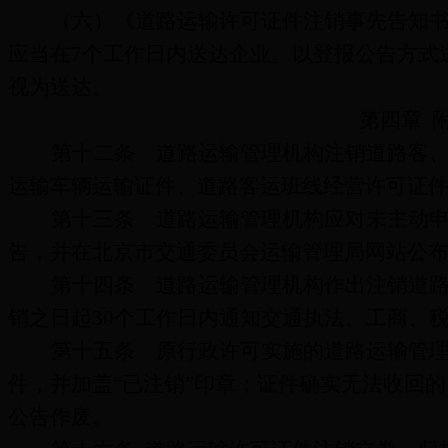
（六）《
道路运输许可证件
注销事先告知
应当在
7
个工作日内送达企业。以
登报公告
方式
视为送达。
第四章
第十二条
道路运输管理机构
注销道路客
运输
车辆运输证件、道路客运班线经营许可证
第十三条
道路运输管理机构
应对未主动
告，并在北京市交通委员会运输管理局网站公
第十四条
道路运输管理机构作出
注销
道
销之日起
30
个工作日内通知交通执法、工商、
第十五条
原行政许可实施的道路运输管
件，并加盖
“
已注销
”
印章；证件确实无法收回的
公告作废。