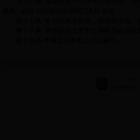
第十六条
道路运输许可证件注销
立卷、
归
原则，由作出注销决定的部门具体负责。
第十七条
本办法未涉及的，按有关法规、
第十八条
本规定由北京市交通委员会运输
第十九条
本规定自发布之日起施行
。
百度
|
北京市交通委
|
北京市运
主办：北京市
运行维护和管理：北