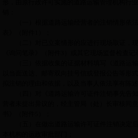
形，由原行政许可实施的道路运输管理机构
行
销：
（一）
根据
道路运输经营者的注销情形依
表》
（附件
1
）
；
（二）对已立案情形的应进行现场取证，
《询问笔录》（附件
3
）或其它现场监督检查记
（三）依据收集的证据材料填写《道路运
以当面送达、邮寄双向挂号信或登报公告等形
拟注销的理由和依据，以及当事人依法享有陈
（四）对《道路运输许可证件注销事先告
营者未提出异议的，经主管局（处）长审核同
书》（附件
5
）；
（五）在做出道路运输许可证件注销决定
本机构的运政审批部门；