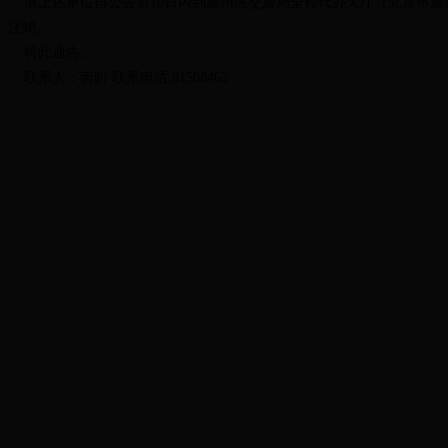
请上述单位自公告后10日内到通州区交通局全程代办大厅（北京市通州
注销。
特此通告。
联系人：芮昕 联系电话:81568462